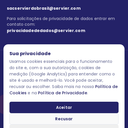
sacservierdobrasil@servier.com
Para solicitações de privacidade de dados entrar em
contato com:
privacidadededados@servier.com
Sua privacidade
Usamos cookies essenciais para o funcionamento
Se estiver no programa semprecuidando,
comunique aqui
uma
reação adversa com os produtos Servier. Este site contém
do site e, com a sua autorização, cookies de
informações para o público leigo e para os profissionais de saúde
medição (Google Analytics) para entender como o
do Brasil habilitados a prescrever medicamentos. M-AS ONE-BR-
site é usado e melhorá-lo. Você pode aceitar,
202606-00013 / Agosto 2026.
recusar ou escolher. Saiba mais na nossa
Política de
Cookies
e na
Política de Privacidade
.
O laboratório Servier do Brasil respeita os seus dados! Caso deseje
se descredenciar do Programa e apagar, editar ou corrigir os seus
dados pessoais você pode fazê-lo a qualquer momento entrando
Aceitar
em contato através do site www.semprecuidando.com.br na opção
fale conosco.
Recusar