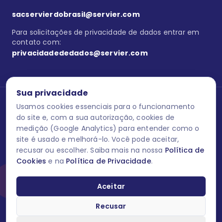
sacservierdobrasil@servier.com
Para solicitações de privacidade de dados entrar em
contato com:
privacidadededados@servier.com
Sua privacidade
Usamos cookies essenciais para o funcionamento
Se estiver no programa semprecuidando,
comunique aqui
uma
reação adversa com os produtos Servier. Este site contém
do site e, com a sua autorização, cookies de
informações para o público leigo e para os profissionais de saúde
medição (Google Analytics) para entender como o
do Brasil habilitados a prescrever medicamentos. M-AS ONE-BR-
site é usado e melhorá-lo. Você pode aceitar,
202606-00013 / Agosto 2026.
recusar ou escolher. Saiba mais na nossa
Política de
Cookies
e na
Política de Privacidade
.
O laboratório Servier do Brasil respeita os seus dados! Caso deseje
se descredenciar do Programa e apagar, editar ou corrigir os seus
dados pessoais você pode fazê-lo a qualquer momento entrando
Aceitar
em contato através do site www.semprecuidando.com.br na opção
fale conosco.
Recusar