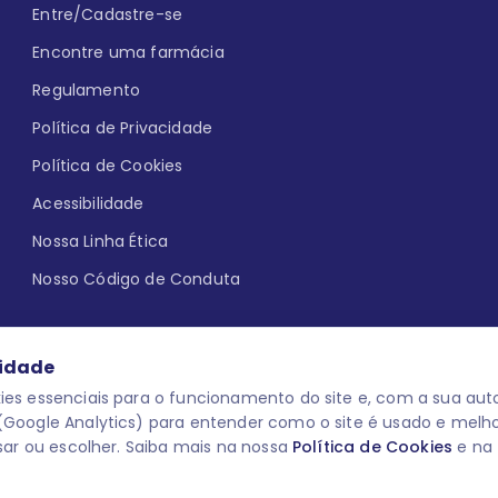
Entre/Cadastre-se
Encontre uma farmácia
Regulamento
Política de Privacidade
Política de Cookies
Acessibilidade
Nossa Linha Ética
Nosso Código de Conduta
cidade
es essenciais para o funcionamento do site e, com a sua auto
Google Analytics) para entender como o site é usado e melh
que aqui
uma reação adversa com
O laboratório Servier do Brasil res
sar ou escolher. Saiba mais na nossa
Política de Cookies
e na
 para o público leigo e para os
descredenciar do Programa e apagar
prescrever medicamentos. M-AS ONE-
você pode fazê-lo a qualquer mome
www.semprecuidando.com.br na opç