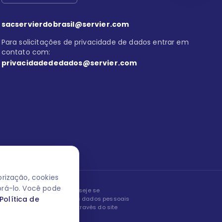
sacservierdobrasil@servier.com
Para solicitações de privacidade de dados entrar em
contato com:
privacidadededados@servier.com
rização, cookies
orá-lo. Você pode
peita os seus dados! Caso deseje se
Política de
, editar ou corrigir os seus dados pessoais
nto entrando em contato através do site
ão fale conosco.