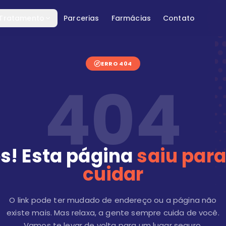
 Tratamento
Parcerias
Farmácias
Contato
ERRO 404
404
s! Esta página
saiu para
cuidar
O link pode ter mudado de endereço ou a página não
existe mais. Mas relaxa, a gente sempre cuida de você.
Vamos te levar de volta para um lugar seguro.