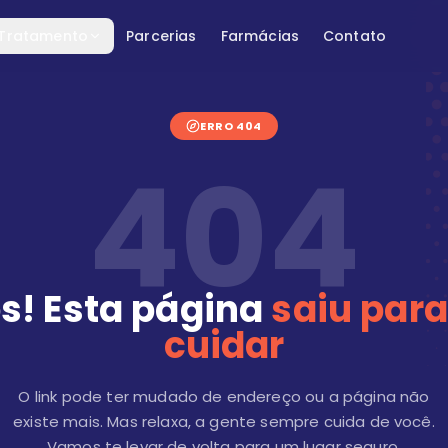
 Tratamento
Parcerias
Farmácias
Contato
ERRO 404
404
s! Esta página
saiu para
cuidar
O link pode ter mudado de endereço ou a página não
existe mais. Mas relaxa, a gente sempre cuida de você.
Vamos te levar de volta para um lugar seguro.