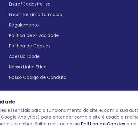
Entre/Cadastre-se
Encontre uma farmácia
Regulamento
Política de Privacidade
Política de Cookies
Acessibilidade
Nossa Linha Ética
Nosso Código de Conduta
cidade
es essenciais para o funcionamento do site e, com a sua auto
Google Analytics) para entender como o site é usado e melh
que aqui
uma reação adversa com
O laboratório Servier do Brasil res
sar ou escolher. Saiba mais na nossa
Política de Cookies
e na
 para o público leigo e para os
descredenciar do Programa e apagar
prescrever medicamentos. M-AS ONE-
você pode fazê-lo a qualquer mome
www.semprecuidando.com.br na opç