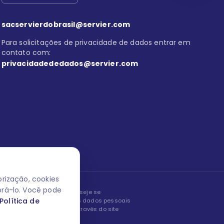
sacservierdobrasil@servier.com
Para solicitações de privacidade de dados entrar em
contato com:
privacidadededados@servier.com
rização, cookies
orá-lo. Você pode
peita os seus dados! Caso deseje se
Política de
, editar ou corrigir os seus dados pessoais
nto entrando em contato através do site
ão fale conosco.