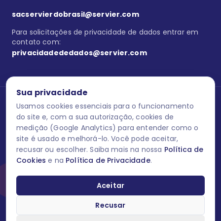
sacservierdobrasil@servier.com
Para solicitações de privacidade de dados entrar em
contato com:
privacidadededados@servier.com
Sua privacidade
Usamos cookies essenciais para o funcionamento
Se estiver no programa semprecuidando,
comunique aqui
uma
reação adversa com os produtos Servier. Este site contém
do site e, com a sua autorização, cookies de
informações para o público leigo e para os profissionais de saúde
medição (Google Analytics) para entender como o
do Brasil habilitados a prescrever medicamentos. M-AS ONE-BR-
site é usado e melhorá-lo. Você pode aceitar,
202606-00013 / Agosto 2026.
recusar ou escolher. Saiba mais na nossa
Política de
Cookies
e na
Política de Privacidade
.
O laboratório Servier do Brasil respeita os seus dados! Caso deseje
se descredenciar do Programa e apagar, editar ou corrigir os seus
dados pessoais você pode fazê-lo a qualquer momento entrando
Aceitar
em contato através do site www.semprecuidando.com.br na opção
fale conosco.
Recusar