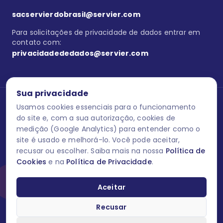
sacservierdobrasil@servier.com
Para solicitações de privacidade de dados entrar em
contato com:
privacidadededados@servier.com
Sua privacidade
Usamos cookies essenciais para o funcionamento
Se estiver no programa semprecuidando,
comunique aqui
uma
reação adversa com os produtos Servier. Este site contém
do site e, com a sua autorização, cookies de
informações para o público leigo e para os profissionais de saúde
medição (Google Analytics) para entender como o
do Brasil habilitados a prescrever medicamentos. M-AS ONE-BR-
site é usado e melhorá-lo. Você pode aceitar,
202606-00013 / Agosto 2026.
recusar ou escolher. Saiba mais na nossa
Política de
Cookies
e na
Política de Privacidade
.
O laboratório Servier do Brasil respeita os seus dados! Caso deseje
se descredenciar do Programa e apagar, editar ou corrigir os seus
dados pessoais você pode fazê-lo a qualquer momento entrando
Aceitar
em contato através do site www.semprecuidando.com.br na opção
fale conosco.
Recusar