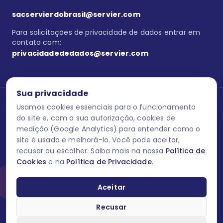
sacservierdobrasil@servier.com
Para solicitações de privacidade de dados entrar em
contato com:
privacidadededados@servier.com
Sua privacidade
Usamos cookies essenciais para o funcionamento
Se estiver no programa semprecuidando,
comunique aqui
uma
reação adversa com os produtos Servier. Este site contém
do site e, com a sua autorização, cookies de
informações para o público leigo e para os profissionais de saúde
medição (Google Analytics) para entender como o
do Brasil habilitados a prescrever medicamentos. M-AS ONE-BR-
site é usado e melhorá-lo. Você pode aceitar,
202606-00013 / Agosto 2026.
recusar ou escolher. Saiba mais na nossa
Política de
Cookies
e na
Política de Privacidade
.
O laboratório Servier do Brasil respeita os seus dados! Caso deseje
se descredenciar do Programa e apagar, editar ou corrigir os seus
dados pessoais você pode fazê-lo a qualquer momento entrando
Aceitar
em contato através do site www.semprecuidando.com.br na opção
fale conosco.
Recusar