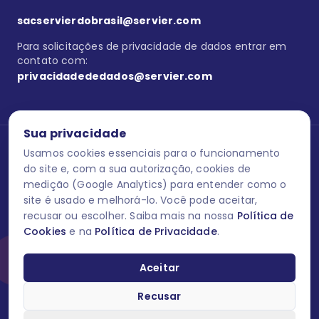
sacservierdobrasil@servier.com
Para solicitações de privacidade de dados entrar em
contato com:
privacidadededados@servier.com
Sua privacidade
Usamos cookies essenciais para o funcionamento
Se estiver no programa semprecuidando,
comunique aqui
uma
reação adversa com os produtos Servier. Este site contém
do site e, com a sua autorização, cookies de
informações para o público leigo e para os profissionais de saúde
medição (Google Analytics) para entender como o
do Brasil habilitados a prescrever medicamentos. M-AS ONE-BR-
site é usado e melhorá-lo. Você pode aceitar,
202606-00013 / Agosto 2026.
recusar ou escolher. Saiba mais na nossa
Política de
Cookies
e na
Política de Privacidade
.
O laboratório Servier do Brasil respeita os seus dados! Caso deseje
se descredenciar do Programa e apagar, editar ou corrigir os seus
dados pessoais você pode fazê-lo a qualquer momento entrando
Aceitar
em contato através do site www.semprecuidando.com.br na opção
fale conosco.
Recusar