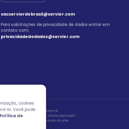
sacservierdobrasil@servier.com
Para solicitações de privacidade de dados entrar em
contato com:
privacidadededados@servier.com
rização, cookies
orá-lo. Você pode
peita os seus dados! Caso deseje se
Política de
, editar ou corrigir os seus dados pessoais
nto entrando em contato através do site
ão fale conosco.