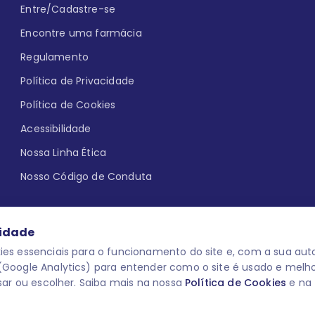
Entre/Cadastre-se
Encontre uma farmácia
Regulamento
Política de Privacidade
Política de Cookies
Acessibilidade
Nossa Linha Ética
Nosso Código de Conduta
cidade
es essenciais para o funcionamento do site e, com a sua auto
Google Analytics) para entender como o site é usado e melh
que aqui
uma reação adversa com
O laboratório Servier do Brasil res
sar ou escolher. Saiba mais na nossa
Política de Cookies
e na
 para o público leigo e para os
descredenciar do Programa e apagar
prescrever medicamentos. M-AS ONE-
você pode fazê-lo a qualquer mome
www.semprecuidando.com.br na opç