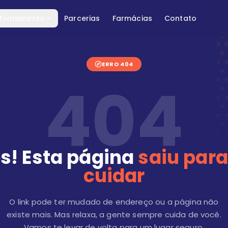
 Tratamento
Parcerias
Farmácias
Contato
ERRO 404
404
s! Esta página
saiu para
cuidar
O link pode ter mudado de endereço ou a página não
existe mais. Mas relaxa, a gente sempre cuida de você.
Vamos te levar de volta para um lugar seguro.