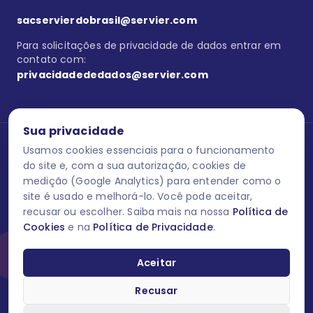
sacservierdobrasil@servier.com
Para solicitações de privacidade de dados entrar em
contato com:
privacidadededados@servier.com
Sua privacidade
Usamos cookies essenciais para o funcionamento
Se estiver no programa semprecuidando,
comunique aqui
uma
reação adversa com os produtos Servier. Este site contém
do site e, com a sua autorização, cookies de
informações para o público leigo e para os profissionais de saúde
medição (Google Analytics) para entender como o
do Brasil habilitados a prescrever medicamentos. M-AS ONE-BR-
site é usado e melhorá-lo. Você pode aceitar,
202606-00013 / Agosto 2026.
recusar ou escolher. Saiba mais na nossa
Política de
Cookies
e na
Política de Privacidade
.
O laboratório Servier do Brasil respeita os seus dados! Caso deseje
se descredenciar do Programa e apagar, editar ou corrigir os seus
dados pessoais você pode fazê-lo a qualquer momento entrando
Aceitar
em contato através do site www.semprecuidando.com.br na opção
fale conosco.
Recusar