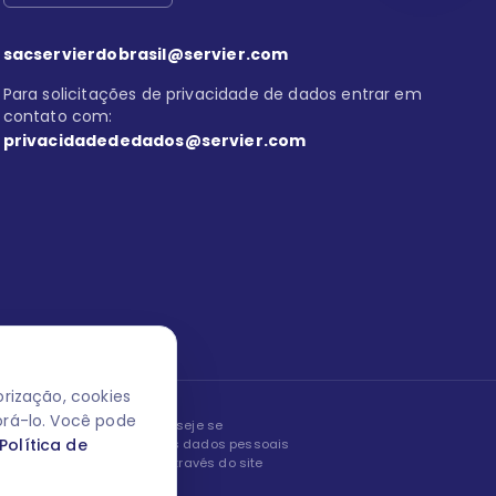
sacservierdobrasil@servier.com
Para solicitações de privacidade de dados entrar em
contato com:
privacidadededados@servier.com
rização, cookies
orá-lo. Você pode
peita os seus dados! Caso deseje se
Política de
, editar ou corrigir os seus dados pessoais
nto entrando em contato através do site
ão fale conosco.