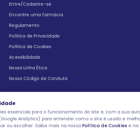
Entre/Cadastre-se
Encontre uma farmácia
Regulamento
Política de Privacidade
Política de Cookies
Acessibilidade
Nossa Linha Ética
Nosso Código de Conduta
cidade
es essenciais para o funcionamento do site e, com a sua auto
Google Analytics) para entender como o site é usado e melh
que aqui
uma reação adversa com
O laboratório Servier do Brasil res
sar ou escolher. Saiba mais na nossa
Política de Cookies
e na
 para o público leigo e para os
descredenciar do Programa e apagar
prescrever medicamentos. M-AS ONE-
você pode fazê-lo a qualquer mome
www.semprecuidando.com.br na opç