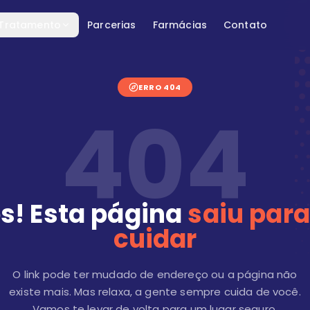
 Tratamento
Parcerias
Farmácias
Contato
ERRO 404
404
s! Esta página
saiu para
cuidar
O link pode ter mudado de endereço ou a página não
existe mais. Mas relaxa, a gente sempre cuida de você.
Vamos te levar de volta para um lugar seguro.