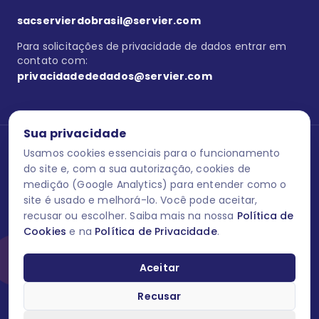
sacservierdobrasil@servier.com
Para solicitações de privacidade de dados entrar em
contato com:
privacidadededados@servier.com
Sua privacidade
Usamos cookies essenciais para o funcionamento
Se estiver no programa semprecuidando,
comunique aqui
uma
reação adversa com os produtos Servier. Este site contém
do site e, com a sua autorização, cookies de
informações para o público leigo e para os profissionais de saúde
medição (Google Analytics) para entender como o
do Brasil habilitados a prescrever medicamentos. M-AS ONE-BR-
site é usado e melhorá-lo. Você pode aceitar,
202606-00013 / Agosto 2026.
recusar ou escolher. Saiba mais na nossa
Política de
Cookies
e na
Política de Privacidade
.
O laboratório Servier do Brasil respeita os seus dados! Caso deseje
se descredenciar do Programa e apagar, editar ou corrigir os seus
dados pessoais você pode fazê-lo a qualquer momento entrando
Aceitar
em contato através do site www.semprecuidando.com.br na opção
fale conosco.
Recusar