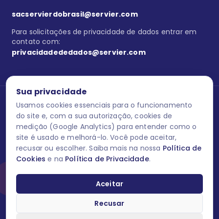
sacservierdobrasil@servier.com
Para solicitações de privacidade de dados entrar em
contato com:
privacidadededados@servier.com
Sua privacidade
Usamos cookies essenciais para o funcionamento
Se estiver no programa semprecuidando,
comunique aqui
uma
reação adversa com os produtos Servier. Este site contém
do site e, com a sua autorização, cookies de
informações para o público leigo e para os profissionais de saúde
medição (Google Analytics) para entender como o
do Brasil habilitados a prescrever medicamentos. M-AS ONE-BR-
site é usado e melhorá-lo. Você pode aceitar,
202606-00013 / Agosto 2026.
recusar ou escolher. Saiba mais na nossa
Política de
Cookies
e na
Política de Privacidade
.
O laboratório Servier do Brasil respeita os seus dados! Caso deseje
se descredenciar do Programa e apagar, editar ou corrigir os seus
dados pessoais você pode fazê-lo a qualquer momento entrando
Aceitar
em contato através do site www.semprecuidando.com.br na opção
fale conosco.
Recusar