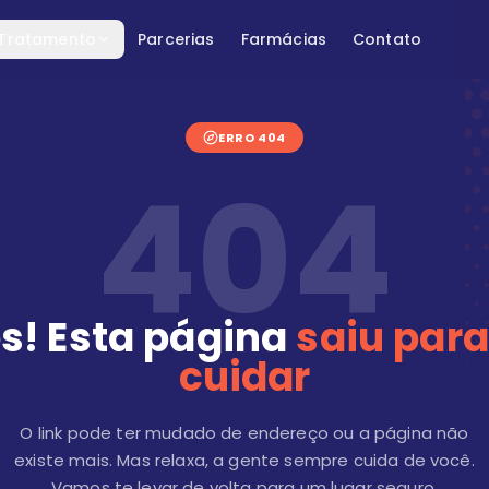
 Tratamento
Parcerias
Farmácias
Contato
ERRO 404
404
s! Esta página
saiu para
cuidar
O link pode ter mudado de endereço ou a página não
existe mais. Mas relaxa, a gente sempre cuida de você.
Vamos te levar de volta para um lugar seguro.