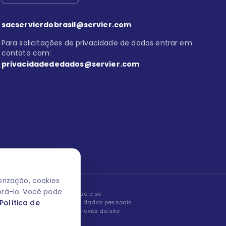
sacservierdobrasil@servier.com
Para solicitações de privacidade de dados entrar em
contato com:
privacidadededados@servier.com
rização, cookies
orá-lo. Você pode
peita os seus dados! Caso deseje se
Política de
, editar ou corrigir os seus dados pessoais
nto entrando em contato através do site
ão fale conosco.