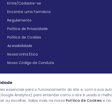
Entre/Cadastre-se
Encontre uma farmácia
Regulamento
Política de Privacidade
Política de Cookies
Acessibilidade
Nossa Linha Ética
Nosso Código de Conduta
cidade
es essenciais para o funcionamento do site e, com a sua auto
Google Analytics) para entender como o site é usado e melh
que aqui
uma reação adversa com
O laboratório Servier do Brasil res
sar ou escolher. Saiba mais na nossa
Política de Cookies
e na
 para o público leigo e para os
descredenciar do Programa e apagar
prescrever medicamentos. M-AS ONE-
você pode fazê-lo a qualquer mome
www.semprecuidando.com.br na opç