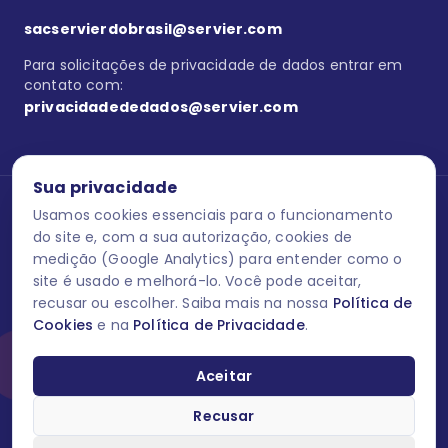
sacservierdobrasil@servier.com
Para solicitações de privacidade de dados entrar em
contato com:
privacidadededados@servier.com
Sua privacidade
Usamos cookies essenciais para o funcionamento
Se estiver no programa semprecuidando,
comunique aqui
uma
reação adversa com os produtos Servier. Este site contém
do site e, com a sua autorização, cookies de
informações para o público leigo e para os profissionais de saúde
medição (Google Analytics) para entender como o
do Brasil habilitados a prescrever medicamentos. M-AS ONE-BR-
site é usado e melhorá-lo. Você pode aceitar,
202606-00013 / Agosto 2026.
recusar ou escolher. Saiba mais na nossa
Política de
Cookies
e na
Política de Privacidade
.
O laboratório Servier do Brasil respeita os seus dados! Caso deseje
se descredenciar do Programa e apagar, editar ou corrigir os seus
dados pessoais você pode fazê-lo a qualquer momento entrando
Aceitar
em contato através do site www.semprecuidando.com.br na opção
fale conosco.
Recusar