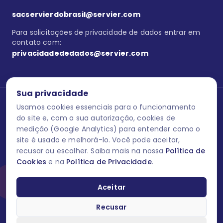
sacservierdobrasil@servier.com
Para solicitações de privacidade de dados entrar em
contato com:
privacidadededados@servier.com
Sua privacidade
Usamos cookies essenciais para o funcionamento
Se estiver no programa semprecuidando,
comunique aqui
uma
reação adversa com os produtos Servier. Este site contém
do site e, com a sua autorização, cookies de
informações para o público leigo e para os profissionais de saúde
medição (Google Analytics) para entender como o
do Brasil habilitados a prescrever medicamentos. M-AS ONE-BR-
site é usado e melhorá-lo. Você pode aceitar,
202606-00013 / Agosto 2026.
recusar ou escolher. Saiba mais na nossa
Política de
Cookies
e na
Política de Privacidade
.
O laboratório Servier do Brasil respeita os seus dados! Caso deseje
se descredenciar do Programa e apagar, editar ou corrigir os seus
dados pessoais você pode fazê-lo a qualquer momento entrando
Aceitar
em contato através do site www.semprecuidando.com.br na opção
fale conosco.
Recusar