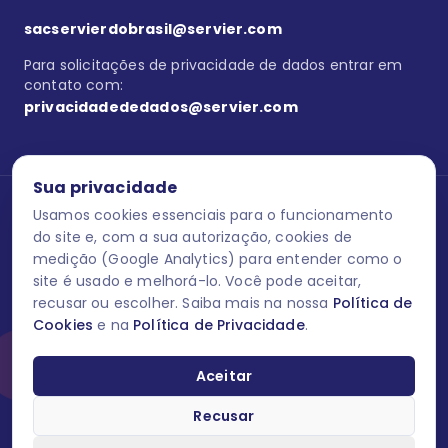
sacservierdobrasil@servier.com
Para solicitações de privacidade de dados entrar em
contato com:
privacidadededados@servier.com
Sua privacidade
Usamos cookies essenciais para o funcionamento
Se estiver no programa semprecuidando,
comunique aqui
uma
reação adversa com os produtos Servier. Este site contém
do site e, com a sua autorização, cookies de
informações para o público leigo e para os profissionais de saúde
medição (Google Analytics) para entender como o
do Brasil habilitados a prescrever medicamentos. M-AS ONE-BR-
site é usado e melhorá-lo. Você pode aceitar,
202606-00013 / Agosto 2026.
recusar ou escolher. Saiba mais na nossa
Política de
Cookies
e na
Política de Privacidade
.
O laboratório Servier do Brasil respeita os seus dados! Caso deseje
se descredenciar do Programa e apagar, editar ou corrigir os seus
dados pessoais você pode fazê-lo a qualquer momento entrando
Aceitar
em contato através do site www.semprecuidando.com.br na opção
fale conosco.
Recusar