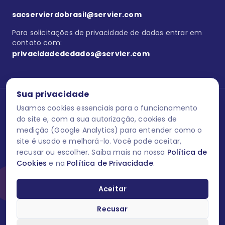
sacservierdobrasil@servier.com
Para solicitações de privacidade de dados entrar em
contato com:
privacidadededados@servier.com
Sua privacidade
Usamos cookies essenciais para o funcionamento
Se estiver no programa semprecuidando,
comunique aqui
uma
reação adversa com os produtos Servier. Este site contém
do site e, com a sua autorização, cookies de
informações para o público leigo e para os profissionais de saúde
medição (Google Analytics) para entender como o
do Brasil habilitados a prescrever medicamentos. M-AS ONE-BR-
site é usado e melhorá-lo. Você pode aceitar,
202606-00013 / Agosto 2026.
recusar ou escolher. Saiba mais na nossa
Política de
Cookies
e na
Política de Privacidade
.
O laboratório Servier do Brasil respeita os seus dados! Caso deseje
se descredenciar do Programa e apagar, editar ou corrigir os seus
dados pessoais você pode fazê-lo a qualquer momento entrando
Aceitar
em contato através do site www.semprecuidando.com.br na opção
fale conosco.
Recusar