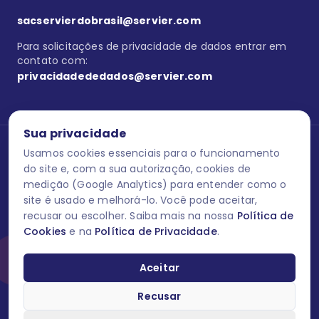
sacservierdobrasil@servier.com
Para solicitações de privacidade de dados entrar em
contato com:
privacidadededados@servier.com
Sua privacidade
Usamos cookies essenciais para o funcionamento
Se estiver no programa semprecuidando,
comunique aqui
uma
reação adversa com os produtos Servier. Este site contém
do site e, com a sua autorização, cookies de
informações para o público leigo e para os profissionais de saúde
medição (Google Analytics) para entender como o
do Brasil habilitados a prescrever medicamentos. M-AS ONE-BR-
site é usado e melhorá-lo. Você pode aceitar,
202606-00013 / Agosto 2026.
recusar ou escolher. Saiba mais na nossa
Política de
Cookies
e na
Política de Privacidade
.
O laboratório Servier do Brasil respeita os seus dados! Caso deseje
se descredenciar do Programa e apagar, editar ou corrigir os seus
dados pessoais você pode fazê-lo a qualquer momento entrando
Aceitar
em contato através do site www.semprecuidando.com.br na opção
fale conosco.
Recusar