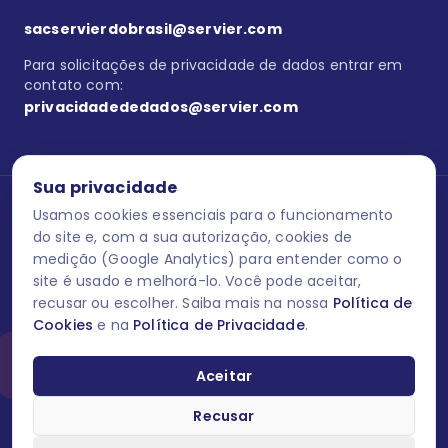
sacservierdobrasil@servier.com
Para solicitações de privacidade de dados entrar em
contato com:
privacidadededados@servier.com
Sua privacidade
Usamos cookies essenciais para o funcionamento
Se estiver no programa semprecuidando,
comunique aqui
uma
reação adversa com os produtos Servier. Este site contém
do site e, com a sua autorização, cookies de
informações para o público leigo e para os profissionais de saúde
medição (Google Analytics) para entender como o
do Brasil habilitados a prescrever medicamentos. M-AS ONE-BR-
site é usado e melhorá-lo. Você pode aceitar,
202606-00013 / Agosto 2026.
recusar ou escolher. Saiba mais na nossa
Política de
Cookies
e na
Política de Privacidade
.
O laboratório Servier do Brasil respeita os seus dados! Caso deseje
se descredenciar do Programa e apagar, editar ou corrigir os seus
dados pessoais você pode fazê-lo a qualquer momento entrando
Aceitar
em contato através do site www.semprecuidando.com.br na opção
fale conosco.
Recusar