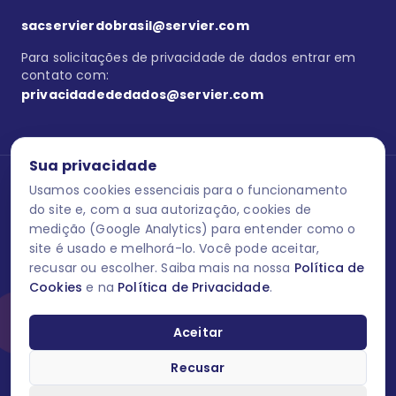
sacservierdobrasil@servier.com
Para solicitações de privacidade de dados entrar em
contato com:
privacidadededados@servier.com
Sua privacidade
Usamos cookies essenciais para o funcionamento
Se estiver no programa semprecuidando,
comunique aqui
uma
reação adversa com os produtos Servier. Este site contém
do site e, com a sua autorização, cookies de
informações para o público leigo e para os profissionais de saúde
medição (Google Analytics) para entender como o
do Brasil habilitados a prescrever medicamentos. M-AS ONE-BR-
site é usado e melhorá-lo. Você pode aceitar,
202606-00013 / Agosto 2026.
recusar ou escolher. Saiba mais na nossa
Política de
Cookies
e na
Política de Privacidade
.
O laboratório Servier do Brasil respeita os seus dados! Caso deseje
se descredenciar do Programa e apagar, editar ou corrigir os seus
dados pessoais você pode fazê-lo a qualquer momento entrando
Aceitar
em contato através do site www.semprecuidando.com.br na opção
fale conosco.
Recusar