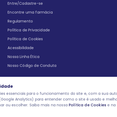
Entre/Cadastre-se
Encontre uma farmácia
Regulamento
Política de Privacidade
Política de Cookies
Acessibilidade
Nossa Linha Ética
Nosso Código de Conduta
cidade
es essenciais para o funcionamento do site e, com a sua auto
Google Analytics) para entender como o site é usado e melh
que aqui
uma reação adversa com
O laboratório Servier do Brasil res
sar ou escolher. Saiba mais na nossa
Política de Cookies
e na
 para o público leigo e para os
descredenciar do Programa e apagar
prescrever medicamentos. M-AS ONE-
você pode fazê-lo a qualquer mome
www.semprecuidando.com.br na opç