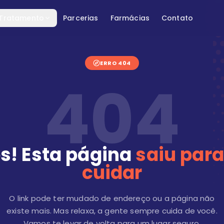
 Tratamento
Parcerias
Farmácias
Contato
ERRO 404
404
s! Esta página
saiu para
cuidar
O link pode ter mudado de endereço ou a página não
existe mais. Mas relaxa, a gente sempre cuida de você.
Vamos te levar de volta para um lugar seguro.