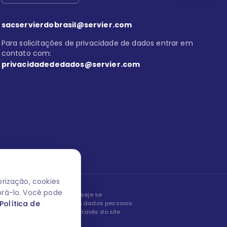
sacservierdobrasil@servier.com
Para solicitações de privacidade de dados entrar em
contato com:
privacidadededados@servier.com
rização, cookies
orá-lo. Você pode
peita os seus dados! Caso deseje se
Política de
, editar ou corrigir os seus dados pessoais
nto entrando em contato através do site
ão fale conosco.