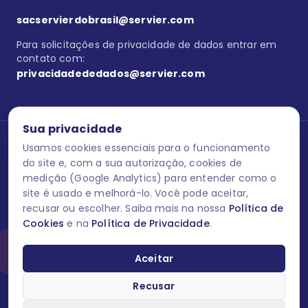
sacservierdobrasil@servier.com
Para solicitações de privacidade de dados entrar em
contato com:
privacidadededados@servier.com
Sua privacidade
Usamos cookies essenciais para o funcionamento
Se estiver no programa semprecuidando,
comunique aqui
uma
reação adversa com os produtos Servier. Este site contém
do site e, com a sua autorização, cookies de
informações para o público leigo e para os profissionais de saúde
medição (Google Analytics) para entender como o
do Brasil habilitados a prescrever medicamentos. M-AS ONE-BR-
site é usado e melhorá-lo. Você pode aceitar,
202606-00013 / Agosto 2026.
recusar ou escolher. Saiba mais na nossa
Política de
Cookies
e na
Política de Privacidade
.
O laboratório Servier do Brasil respeita os seus dados! Caso deseje
se descredenciar do Programa e apagar, editar ou corrigir os seus
dados pessoais você pode fazê-lo a qualquer momento entrando
Aceitar
em contato através do site www.semprecuidando.com.br na opção
fale conosco.
Recusar