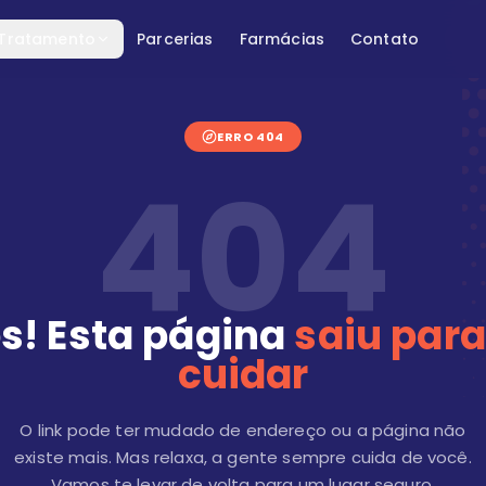
 Tratamento
Parcerias
Farmácias
Contato
ERRO 404
404
s! Esta página
saiu para
cuidar
O link pode ter mudado de endereço ou a página não
existe mais. Mas relaxa, a gente sempre cuida de você.
Vamos te levar de volta para um lugar seguro.