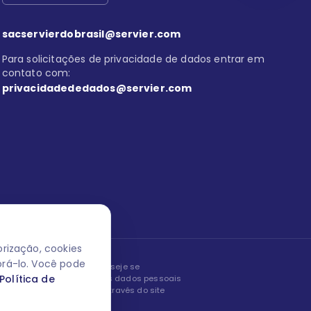
sacservierdobrasil@servier.com
Para solicitações de privacidade de dados entrar em
contato com:
privacidadededados@servier.com
rização, cookies
orá-lo. Você pode
peita os seus dados! Caso deseje se
Política de
, editar ou corrigir os seus dados pessoais
nto entrando em contato através do site
ão fale conosco.