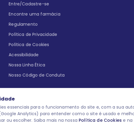
Entre/Cadastre-se
Encontre uma farmácia
Regulamento
Política de Privacidade
Política de Cookies
Acessibilidade
Nossa Linha Ética
Nosso Código de Conduta
cidade
es essenciais para o funcionamento do site e, com a sua auto
Google Analytics) para entender como o site é usado e melh
que aqui
uma reação adversa com
O laboratório Servier do Brasil res
sar ou escolher. Saiba mais na nossa
Política de Cookies
e na
 para o público leigo e para os
descredenciar do Programa e apagar
prescrever medicamentos. M-AS ONE-
você pode fazê-lo a qualquer mome
www.semprecuidando.com.br na opç