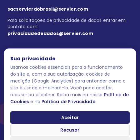
sacservierdobrasil@servier.com
Para solicitações de privacidade de dados entrar em
contato com:
privacidadededados@servier.com
Sua privacidade
Usamos cookies essenciais para o funcionamento
Se estiver no programa semprecuidando,
comunique aqui
uma
reação adversa com os produtos Servier. Este site contém
do site e, com a sua autorização, cookies de
informações para o público leigo e para os profissionais de saúde
medição (Google Analytics) para entender como o
do Brasil habilitados a prescrever medicamentos. M-AS ONE-BR-
site é usado e melhorá-lo. Você pode aceitar,
202606-00013 / Agosto 2026.
recusar ou escolher. Saiba mais na nossa
Política de
Cookies
e na
Política de Privacidade
.
O laboratório Servier do Brasil respeita os seus dados! Caso deseje
se descredenciar do Programa e apagar, editar ou corrigir os seus
dados pessoais você pode fazê-lo a qualquer momento entrando
Aceitar
em contato através do site www.semprecuidando.com.br na opção
fale conosco.
Recusar