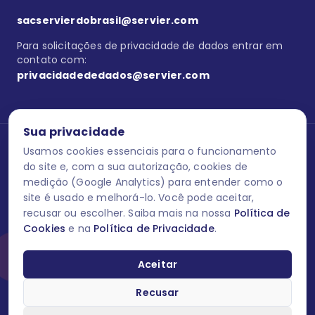
sacservierdobrasil@servier.com
Para solicitações de privacidade de dados entrar em
contato com:
privacidadededados@servier.com
Sua privacidade
Usamos cookies essenciais para o funcionamento
Se estiver no programa semprecuidando,
comunique aqui
uma
reação adversa com os produtos Servier. Este site contém
do site e, com a sua autorização, cookies de
informações para o público leigo e para os profissionais de saúde
medição (Google Analytics) para entender como o
do Brasil habilitados a prescrever medicamentos. M-AS ONE-BR-
site é usado e melhorá-lo. Você pode aceitar,
202606-00013 / Agosto 2026.
recusar ou escolher. Saiba mais na nossa
Política de
Cookies
e na
Política de Privacidade
.
O laboratório Servier do Brasil respeita os seus dados! Caso deseje
se descredenciar do Programa e apagar, editar ou corrigir os seus
dados pessoais você pode fazê-lo a qualquer momento entrando
Aceitar
em contato através do site www.semprecuidando.com.br na opção
fale conosco.
Recusar