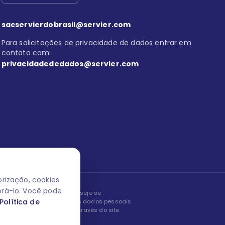
sacservierdobrasil@servier.com
Para solicitações de privacidade de dados entrar em
contato com:
privacidadededados@servier.com
rização, cookies
orá-lo. Você pode
peita os seus dados! Caso deseje se
Política de
, editar ou corrigir os seus dados pessoais
nto entrando em contato através do site
ão fale conosco.