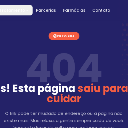
 Tratamento
Parcerias
Farmácias
Contato
ERRO 404
404
s! Esta página
saiu para
cuidar
O link pode ter mudado de endereço ou a página não
existe mais. Mas relaxa, a gente sempre cuida de você.
Vamos te levar de volta para um lugar seguro.