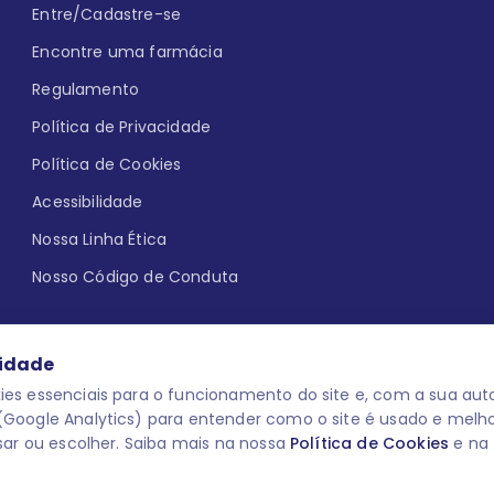
Entre/Cadastre-se
Encontre uma farmácia
Regulamento
Política de Privacidade
Política de Cookies
Acessibilidade
Nossa Linha Ética
Nosso Código de Conduta
cidade
es essenciais para o funcionamento do site e, com a sua auto
Google Analytics) para entender como o site é usado e melh
que aqui
uma reação adversa com
O laboratório Servier do Brasil res
sar ou escolher. Saiba mais na nossa
Política de Cookies
e na
 para o público leigo e para os
descredenciar do Programa e apagar
prescrever medicamentos. M-AS ONE-
você pode fazê-lo a qualquer mome
www.semprecuidando.com.br na opç