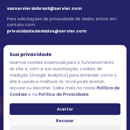
sacservierdobrasil@servier.com
Para solicitações de privacidade de dados entrar em
contato com:
privacidadededados@servier.com
Sua privacidade
Usamos cookies essenciais para o funcionamento
Se estiver no programa semprecuidando,
comunique aqui
uma
reação adversa com os produtos Servier. Este site contém
do site e, com a sua autorização, cookies de
informações para o público leigo e para os profissionais de saúde
medição (Google Analytics) para entender como o
do Brasil habilitados a prescrever medicamentos. M-AS ONE-BR-
site é usado e melhorá-lo. Você pode aceitar,
202606-00013 / Agosto 2026.
recusar ou escolher. Saiba mais na nossa
Política de
Cookies
e na
Política de Privacidade
.
O laboratório Servier do Brasil respeita os seus dados! Caso deseje
se descredenciar do Programa e apagar, editar ou corrigir os seus
dados pessoais você pode fazê-lo a qualquer momento entrando
Aceitar
em contato através do site www.semprecuidando.com.br na opção
fale conosco.
Recusar