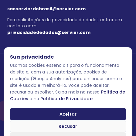
sacservierdobrasil@servier.com
Para solicitações de privacidade de dados entrar em
contato com:
privacidadededados@servier.com
Sua privacidade
Usamos cookies essenciais para o funcionamento
Se estiver no programa semprecuidando,
comunique aqui
uma
reação adversa com os produtos Servier. Este site contém
do site e, com a sua autorização, cookies de
informações para o público leigo e para os profissionais de saúde
medição (Google Analytics) para entender como o
do Brasil habilitados a prescrever medicamentos. M-AS ONE-BR-
site é usado e melhorá-lo. Você pode aceitar,
202606-00013 / Agosto 2026.
recusar ou escolher. Saiba mais na nossa
Política de
Cookies
e na
Política de Privacidade
.
O laboratório Servier do Brasil respeita os seus dados! Caso deseje
se descredenciar do Programa e apagar, editar ou corrigir os seus
dados pessoais você pode fazê-lo a qualquer momento entrando
Aceitar
em contato através do site www.semprecuidando.com.br na opção
fale conosco.
Recusar