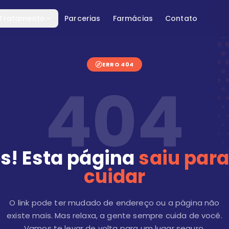
 Tratamento
Parcerias
Farmácias
Contato
ERRO 404
404
s! Esta página
saiu para
cuidar
O link pode ter mudado de endereço ou a página não
existe mais. Mas relaxa, a gente sempre cuida de você.
Vamos te levar de volta para um lugar seguro.