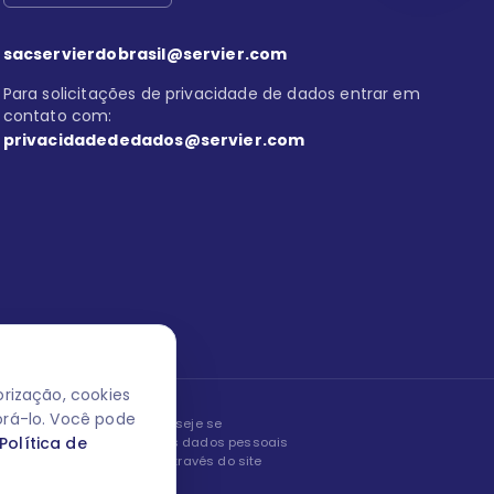
sacservierdobrasil@servier.com
Para solicitações de privacidade de dados entrar em
contato com:
privacidadededados@servier.com
rização, cookies
orá-lo. Você pode
peita os seus dados! Caso deseje se
Política de
, editar ou corrigir os seus dados pessoais
nto entrando em contato através do site
ão fale conosco.