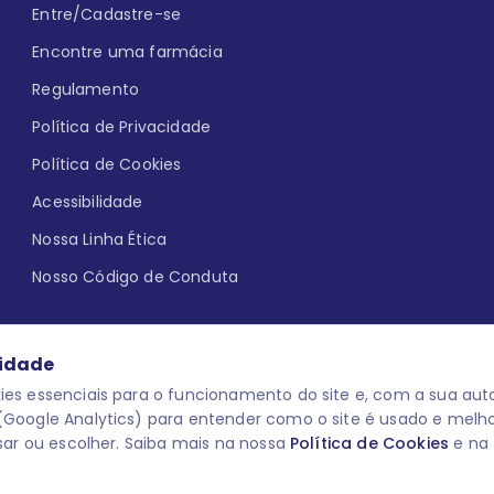
Entre/Cadastre-se
Encontre uma farmácia
Regulamento
Política de Privacidade
Política de Cookies
Acessibilidade
Nossa Linha Ética
Nosso Código de Conduta
cidade
es essenciais para o funcionamento do site e, com a sua auto
Google Analytics) para entender como o site é usado e melh
que aqui
uma reação adversa com
O laboratório Servier do Brasil res
sar ou escolher. Saiba mais na nossa
Política de Cookies
e na
 para o público leigo e para os
descredenciar do Programa e apagar
prescrever medicamentos. M-AS ONE-
você pode fazê-lo a qualquer mome
www.semprecuidando.com.br na opç