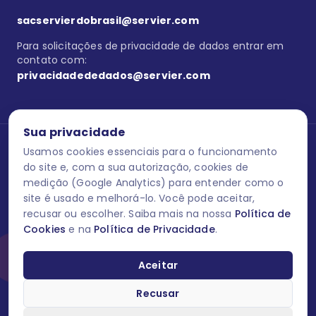
sacservierdobrasil@servier.com
Para solicitações de privacidade de dados entrar em
contato com:
privacidadededados@servier.com
Sua privacidade
Usamos cookies essenciais para o funcionamento
Se estiver no programa semprecuidando,
comunique aqui
uma
reação adversa com os produtos Servier. Este site contém
do site e, com a sua autorização, cookies de
informações para o público leigo e para os profissionais de saúde
medição (Google Analytics) para entender como o
do Brasil habilitados a prescrever medicamentos. M-AS ONE-BR-
site é usado e melhorá-lo. Você pode aceitar,
202606-00013 / Agosto 2026.
recusar ou escolher. Saiba mais na nossa
Política de
Cookies
e na
Política de Privacidade
.
O laboratório Servier do Brasil respeita os seus dados! Caso deseje
se descredenciar do Programa e apagar, editar ou corrigir os seus
dados pessoais você pode fazê-lo a qualquer momento entrando
Aceitar
em contato através do site www.semprecuidando.com.br na opção
fale conosco.
Recusar