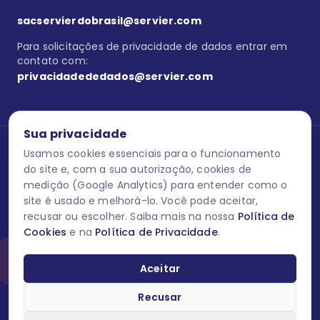
sacservierdobrasil@servier.com
Para solicitações de privacidade de dados entrar em
contato com:
privacidadededados@servier.com
Sua privacidade
Usamos cookies essenciais para o funcionamento
Se estiver no programa semprecuidando,
comunique aqui
uma
reação adversa com os produtos Servier. Este site contém
do site e, com a sua autorização, cookies de
informações para o público leigo e para os profissionais de saúde
medição (Google Analytics) para entender como o
do Brasil habilitados a prescrever medicamentos. M-AS ONE-BR-
site é usado e melhorá-lo. Você pode aceitar,
202606-00013 / Agosto 2026.
recusar ou escolher. Saiba mais na nossa
Política de
Cookies
e na
Política de Privacidade
.
O laboratório Servier do Brasil respeita os seus dados! Caso deseje
se descredenciar do Programa e apagar, editar ou corrigir os seus
dados pessoais você pode fazê-lo a qualquer momento entrando
Aceitar
em contato através do site www.semprecuidando.com.br na opção
fale conosco.
Recusar