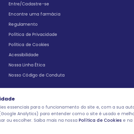
Entre/Cadastre-se
Encontre uma farmácia
Regulamento
Política de Privacidade
Política de Cookies
Acessibilidade
Nossa Linha Ética
Nosso Código de Conduta
cidade
es essenciais para o funcionamento do site e, com a sua auto
Google Analytics) para entender como o site é usado e melh
que aqui
uma reação adversa com
O laboratório Servier do Brasil res
sar ou escolher. Saiba mais na nossa
Política de Cookies
e na
 para o público leigo e para os
descredenciar do Programa e apagar
prescrever medicamentos. M-AS ONE-
você pode fazê-lo a qualquer mome
www.semprecuidando.com.br na opç