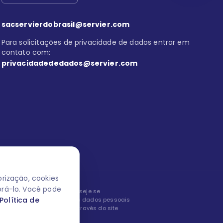
sacservierdobrasil@servier.com
Para solicitações de privacidade de dados entrar em
contato com:
privacidadededados@servier.com
rização, cookies
orá-lo. Você pode
peita os seus dados! Caso deseje se
Política de
, editar ou corrigir os seus dados pessoais
nto entrando em contato através do site
ão fale conosco.