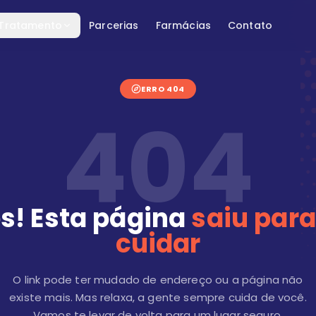
 Tratamento
Parcerias
Farmácias
Contato
ERRO 404
404
s! Esta página
saiu para
cuidar
O link pode ter mudado de endereço ou a página não
existe mais. Mas relaxa, a gente sempre cuida de você.
Vamos te levar de volta para um lugar seguro.