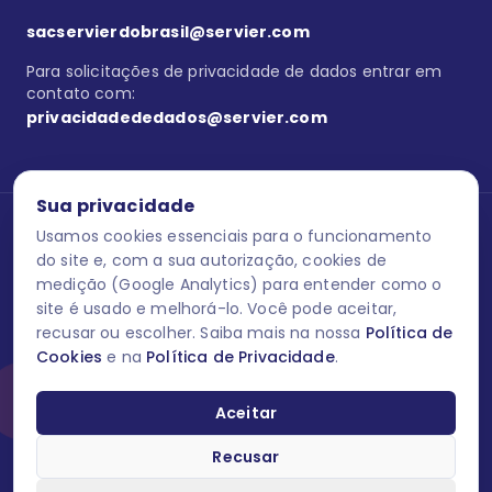
sacservierdobrasil@servier.com
Para solicitações de privacidade de dados entrar em
contato com:
privacidadededados@servier.com
Sua privacidade
Usamos cookies essenciais para o funcionamento
Se estiver no programa semprecuidando,
comunique aqui
uma
reação adversa com os produtos Servier. Este site contém
do site e, com a sua autorização, cookies de
informações para o público leigo e para os profissionais de saúde
medição (Google Analytics) para entender como o
do Brasil habilitados a prescrever medicamentos. M-AS ONE-BR-
site é usado e melhorá-lo. Você pode aceitar,
202606-00013 / Agosto 2026.
recusar ou escolher. Saiba mais na nossa
Política de
Cookies
e na
Política de Privacidade
.
O laboratório Servier do Brasil respeita os seus dados! Caso deseje
se descredenciar do Programa e apagar, editar ou corrigir os seus
dados pessoais você pode fazê-lo a qualquer momento entrando
Aceitar
em contato através do site www.semprecuidando.com.br na opção
fale conosco.
Recusar