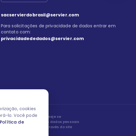
sacservierdobrasil@servier.com
Para solicitações de privacidade de dados entrar em
contato com:
privacidadededados@servier.com
rização, cookies
orá-lo. Você pode
peita os seus dados! Caso deseje se
Política de
, editar ou corrigir os seus dados pessoais
nto entrando em contato através do site
ão fale conosco.