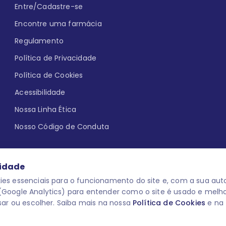
Entre/Cadastre-se
Encontre uma farmácia
Regulamento
Política de Privacidade
Política de Cookies
Acessibilidade
Nossa Linha Ética
Nosso Código de Conduta
cidade
es essenciais para o funcionamento do site e, com a sua auto
Google Analytics) para entender como o site é usado e melh
que aqui
uma reação adversa com
O laboratório Servier do Brasil res
sar ou escolher. Saiba mais na nossa
Política de Cookies
e na
 para o público leigo e para os
descredenciar do Programa e apagar
prescrever medicamentos. M-AS ONE-
você pode fazê-lo a qualquer mome
www.semprecuidando.com.br na opç