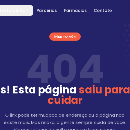
 Tratamento
Parcerias
Farmácias
Contato
ERRO 404
404
s! Esta página
saiu para
cuidar
O link pode ter mudado de endereço ou a página não
existe mais. Mas relaxa, a gente sempre cuida de você.
Vamos te levar de volta para um lugar seguro.