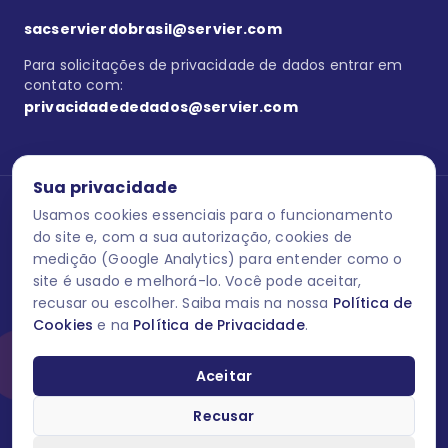
sacservierdobrasil@servier.com
Para solicitações de privacidade de dados entrar em
contato com:
privacidadededados@servier.com
Sua privacidade
Usamos cookies essenciais para o funcionamento
Se estiver no programa semprecuidando,
comunique aqui
uma
reação adversa com os produtos Servier. Este site contém
do site e, com a sua autorização, cookies de
informações para o público leigo e para os profissionais de saúde
medição (Google Analytics) para entender como o
do Brasil habilitados a prescrever medicamentos. M-AS ONE-BR-
site é usado e melhorá-lo. Você pode aceitar,
202606-00013 / Agosto 2026.
recusar ou escolher. Saiba mais na nossa
Política de
Cookies
e na
Política de Privacidade
.
O laboratório Servier do Brasil respeita os seus dados! Caso deseje
se descredenciar do Programa e apagar, editar ou corrigir os seus
dados pessoais você pode fazê-lo a qualquer momento entrando
Aceitar
em contato através do site www.semprecuidando.com.br na opção
fale conosco.
Recusar