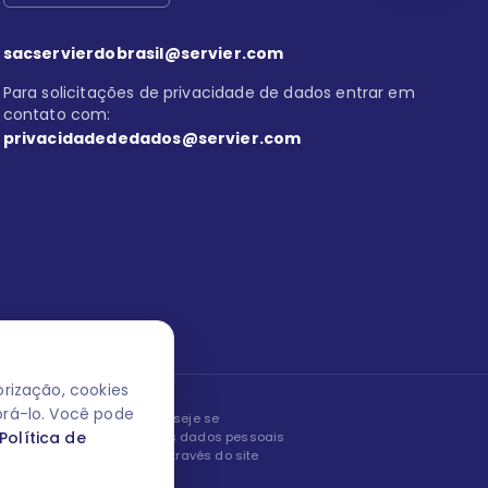
sacservierdobrasil@servier.com
Para solicitações de privacidade de dados entrar em
contato com:
privacidadededados@servier.com
rização, cookies
orá-lo. Você pode
peita os seus dados! Caso deseje se
Política de
, editar ou corrigir os seus dados pessoais
nto entrando em contato através do site
ão fale conosco.