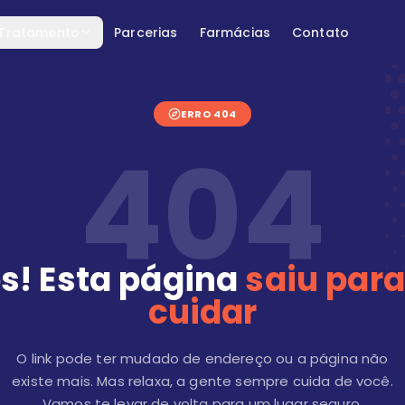
 Tratamento
Parcerias
Farmácias
Contato
ERRO 404
404
s! Esta página
saiu para
cuidar
O link pode ter mudado de endereço ou a página não
existe mais. Mas relaxa, a gente sempre cuida de você.
Vamos te levar de volta para um lugar seguro.