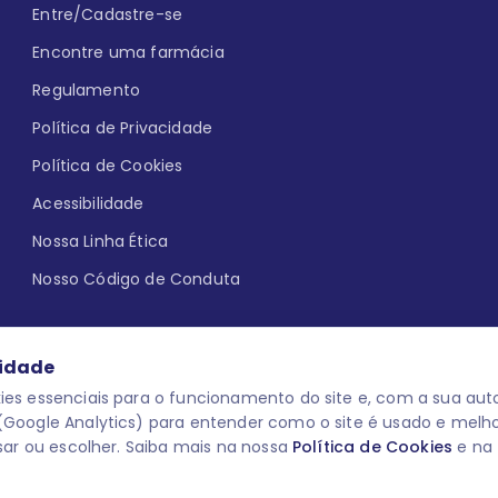
Entre/Cadastre-se
Encontre uma farmácia
Regulamento
Política de Privacidade
Política de Cookies
Acessibilidade
Nossa Linha Ética
Nosso Código de Conduta
cidade
es essenciais para o funcionamento do site e, com a sua auto
Google Analytics) para entender como o site é usado e melh
que aqui
uma reação adversa com
O laboratório Servier do Brasil res
sar ou escolher. Saiba mais na nossa
Política de Cookies
e na
 para o público leigo e para os
descredenciar do Programa e apagar
prescrever medicamentos. M-AS ONE-
você pode fazê-lo a qualquer mome
www.semprecuidando.com.br na opç