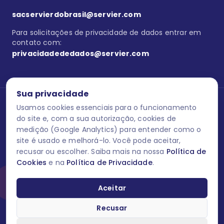
sacservierdobrasil@servier.com
Para solicitações de privacidade de dados entrar em
contato com:
privacidadededados@servier.com
Sua privacidade
Usamos cookies essenciais para o funcionamento
Se estiver no programa semprecuidando,
comunique aqui
uma
reação adversa com os produtos Servier. Este site contém
do site e, com a sua autorização, cookies de
informações para o público leigo e para os profissionais de saúde
medição (Google Analytics) para entender como o
do Brasil habilitados a prescrever medicamentos. M-AS ONE-BR-
site é usado e melhorá-lo. Você pode aceitar,
202606-00013 / Agosto 2026.
recusar ou escolher. Saiba mais na nossa
Política de
Cookies
e na
Política de Privacidade
.
O laboratório Servier do Brasil respeita os seus dados! Caso deseje
se descredenciar do Programa e apagar, editar ou corrigir os seus
dados pessoais você pode fazê-lo a qualquer momento entrando
Aceitar
em contato através do site www.semprecuidando.com.br na opção
fale conosco.
Recusar