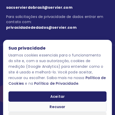
sacservierdobrasil@servier.com
Para solicitações de privacidade de dados entrar em
contato com:
privacidadededados@servier.com
Sua privacidade
Usamos cookies essenciais para o funcionamento
Se estiver no programa semprecuidando,
comunique aqui
uma
reação adversa com os produtos Servier. Este site contém
do site e, com a sua autorização, cookies de
informações para o público leigo e para os profissionais de saúde
medição (Google Analytics) para entender como o
do Brasil habilitados a prescrever medicamentos. M-AS ONE-BR-
site é usado e melhorá-lo. Você pode aceitar,
202606-00013 / Agosto 2026.
recusar ou escolher. Saiba mais na nossa
Política de
Cookies
e na
Política de Privacidade
.
O laboratório Servier do Brasil respeita os seus dados! Caso deseje
se descredenciar do Programa e apagar, editar ou corrigir os seus
dados pessoais você pode fazê-lo a qualquer momento entrando
Aceitar
em contato através do site www.semprecuidando.com.br na opção
fale conosco.
Recusar