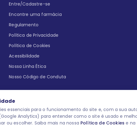
Entre/Cadastre-se
Encontre uma farmácia
Regulamento
Política de Privacidade
Política de Cookies
Acessibilidade
Nossa Linha Ética
Nosso Código de Conduta
cidade
es essenciais para o funcionamento do site e, com a sua auto
Google Analytics) para entender como o site é usado e melh
que aqui
uma reação adversa com
O laboratório Servier do Brasil res
sar ou escolher. Saiba mais na nossa
Política de Cookies
e na
 para o público leigo e para os
descredenciar do Programa e apagar
prescrever medicamentos. M-AS ONE-
você pode fazê-lo a qualquer mome
www.semprecuidando.com.br na opç