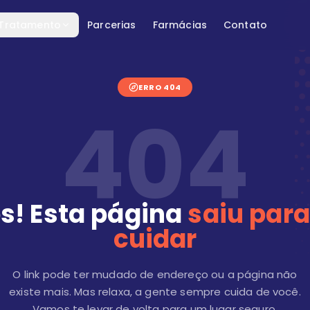
 Tratamento
Parcerias
Farmácias
Contato
ERRO 404
404
s! Esta página
saiu para
cuidar
O link pode ter mudado de endereço ou a página não
existe mais. Mas relaxa, a gente sempre cuida de você.
Vamos te levar de volta para um lugar seguro.