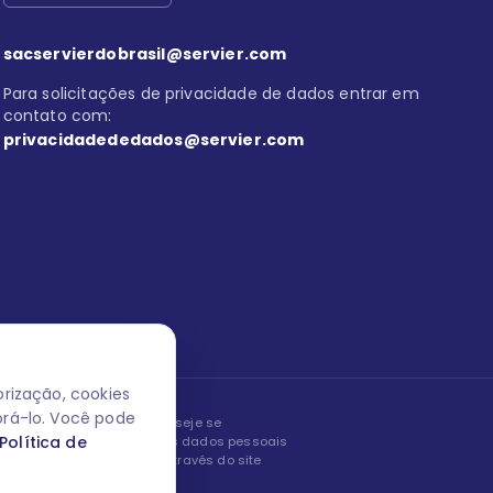
sacservierdobrasil@servier.com
Para solicitações de privacidade de dados entrar em
contato com:
privacidadededados@servier.com
rização, cookies
orá-lo. Você pode
peita os seus dados! Caso deseje se
Política de
, editar ou corrigir os seus dados pessoais
nto entrando em contato através do site
ão fale conosco.