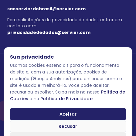
sacservierdobrasil@servier.com
Para solicitações de privacidade de dados entrar em
contato com:
privacidadededados@servier.com
Sua privacidade
Usamos cookies essenciais para o funcionamento
Se estiver no programa semprecuidando,
comunique aqui
uma
reação adversa com os produtos Servier. Este site contém
do site e, com a sua autorização, cookies de
informações para o público leigo e para os profissionais de saúde
medição (Google Analytics) para entender como o
do Brasil habilitados a prescrever medicamentos. M-AS ONE-BR-
site é usado e melhorá-lo. Você pode aceitar,
202606-00013 / Agosto 2026.
recusar ou escolher. Saiba mais na nossa
Política de
Cookies
e na
Política de Privacidade
.
O laboratório Servier do Brasil respeita os seus dados! Caso deseje
se descredenciar do Programa e apagar, editar ou corrigir os seus
dados pessoais você pode fazê-lo a qualquer momento entrando
Aceitar
em contato através do site www.semprecuidando.com.br na opção
fale conosco.
Recusar