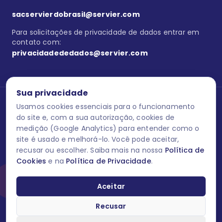
sacservierdobrasil@servier.com
Para solicitações de privacidade de dados entrar em
contato com:
privacidadededados@servier.com
Sua privacidade
Usamos cookies essenciais para o funcionamento
Se estiver no programa semprecuidando,
comunique aqui
uma
reação adversa com os produtos Servier. Este site contém
do site e, com a sua autorização, cookies de
informações para o público leigo e para os profissionais de saúde
medição (Google Analytics) para entender como o
do Brasil habilitados a prescrever medicamentos. M-AS ONE-BR-
site é usado e melhorá-lo. Você pode aceitar,
202606-00013 / Agosto 2026.
recusar ou escolher. Saiba mais na nossa
Política de
Cookies
e na
Política de Privacidade
.
O laboratório Servier do Brasil respeita os seus dados! Caso deseje
se descredenciar do Programa e apagar, editar ou corrigir os seus
dados pessoais você pode fazê-lo a qualquer momento entrando
Aceitar
em contato através do site www.semprecuidando.com.br na opção
fale conosco.
Recusar