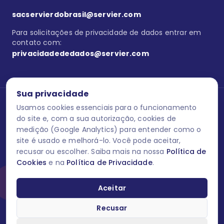
sacservierdobrasil@servier.com
Para solicitações de privacidade de dados entrar em
contato com:
privacidadededados@servier.com
Sua privacidade
Usamos cookies essenciais para o funcionamento
Se estiver no programa semprecuidando,
comunique aqui
uma
reação adversa com os produtos Servier. Este site contém
do site e, com a sua autorização, cookies de
informações para o público leigo e para os profissionais de saúde
medição (Google Analytics) para entender como o
do Brasil habilitados a prescrever medicamentos. M-AS ONE-BR-
site é usado e melhorá-lo. Você pode aceitar,
202606-00013 / Agosto 2026.
recusar ou escolher. Saiba mais na nossa
Política de
Cookies
e na
Política de Privacidade
.
O laboratório Servier do Brasil respeita os seus dados! Caso deseje
se descredenciar do Programa e apagar, editar ou corrigir os seus
dados pessoais você pode fazê-lo a qualquer momento entrando
Aceitar
em contato através do site www.semprecuidando.com.br na opção
fale conosco.
Recusar