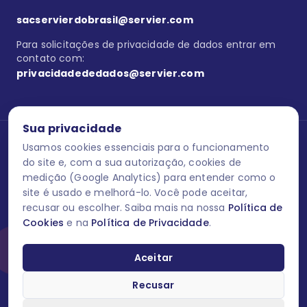
sacservierdobrasil@servier.com
Para solicitações de privacidade de dados entrar em
contato com:
privacidadededados@servier.com
Sua privacidade
Usamos cookies essenciais para o funcionamento
Se estiver no programa semprecuidando,
comunique aqui
uma
reação adversa com os produtos Servier. Este site contém
do site e, com a sua autorização, cookies de
informações para o público leigo e para os profissionais de saúde
medição (Google Analytics) para entender como o
do Brasil habilitados a prescrever medicamentos. M-AS ONE-BR-
site é usado e melhorá-lo. Você pode aceitar,
202606-00013 / Agosto 2026.
recusar ou escolher. Saiba mais na nossa
Política de
Cookies
e na
Política de Privacidade
.
O laboratório Servier do Brasil respeita os seus dados! Caso deseje
se descredenciar do Programa e apagar, editar ou corrigir os seus
dados pessoais você pode fazê-lo a qualquer momento entrando
Aceitar
em contato através do site www.semprecuidando.com.br na opção
fale conosco.
Recusar