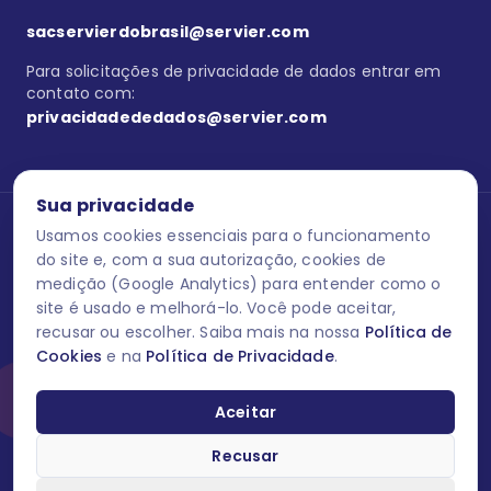
sacservierdobrasil@servier.com
Para solicitações de privacidade de dados entrar em
contato com:
privacidadededados@servier.com
Sua privacidade
Usamos cookies essenciais para o funcionamento
Se estiver no programa semprecuidando,
comunique aqui
uma
reação adversa com os produtos Servier. Este site contém
do site e, com a sua autorização, cookies de
informações para o público leigo e para os profissionais de saúde
medição (Google Analytics) para entender como o
do Brasil habilitados a prescrever medicamentos. M-AS ONE-BR-
site é usado e melhorá-lo. Você pode aceitar,
202606-00013 / Agosto 2026.
recusar ou escolher. Saiba mais na nossa
Política de
Cookies
e na
Política de Privacidade
.
O laboratório Servier do Brasil respeita os seus dados! Caso deseje
se descredenciar do Programa e apagar, editar ou corrigir os seus
dados pessoais você pode fazê-lo a qualquer momento entrando
Aceitar
em contato através do site www.semprecuidando.com.br na opção
fale conosco.
Recusar