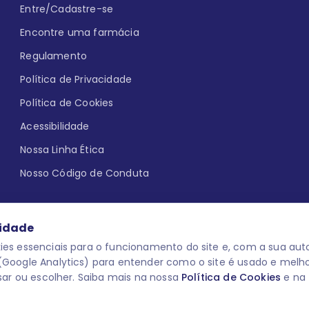
Entre/Cadastre-se
Encontre uma farmácia
Regulamento
Política de Privacidade
Política de Cookies
Acessibilidade
Nossa Linha Ética
Nosso Código de Conduta
cidade
es essenciais para o funcionamento do site e, com a sua auto
Google Analytics) para entender como o site é usado e melh
que aqui
uma reação adversa com
O laboratório Servier do Brasil res
sar ou escolher. Saiba mais na nossa
Política de Cookies
e na
 para o público leigo e para os
descredenciar do Programa e apagar
prescrever medicamentos. M-AS ONE-
você pode fazê-lo a qualquer mome
www.semprecuidando.com.br na opç