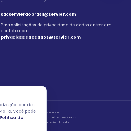
sacservierdobrasil@servier.com
Para solicitações de privacidade de dados entrar em
contato com:
privacidadededados@servier.com
rização, cookies
orá-lo. Você pode
peita os seus dados! Caso deseje se
Política de
, editar ou corrigir os seus dados pessoais
nto entrando em contato através do site
ão fale conosco.