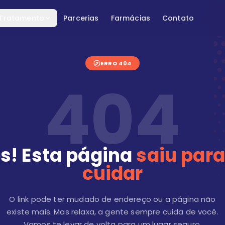
 Tratamento
Parcerias
Farmácias
Contato
ERRO 404
404
s! Esta página
saiu para
cuidar
O link pode ter mudado de endereço ou a página não
existe mais. Mas relaxa, a gente sempre cuida de você.
Vamos te levar de volta para um lugar seguro.