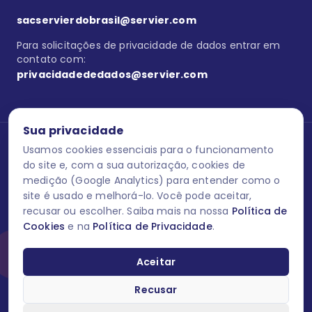
sacservierdobrasil@servier.com
Para solicitações de privacidade de dados entrar em
contato com:
privacidadededados@servier.com
Sua privacidade
Usamos cookies essenciais para o funcionamento
Se estiver no programa semprecuidando,
comunique aqui
uma
reação adversa com os produtos Servier. Este site contém
do site e, com a sua autorização, cookies de
informações para o público leigo e para os profissionais de saúde
medição (Google Analytics) para entender como o
do Brasil habilitados a prescrever medicamentos. M-AS ONE-BR-
site é usado e melhorá-lo. Você pode aceitar,
202606-00013 / Agosto 2026.
recusar ou escolher. Saiba mais na nossa
Política de
Cookies
e na
Política de Privacidade
.
O laboratório Servier do Brasil respeita os seus dados! Caso deseje
se descredenciar do Programa e apagar, editar ou corrigir os seus
dados pessoais você pode fazê-lo a qualquer momento entrando
Aceitar
em contato através do site www.semprecuidando.com.br na opção
fale conosco.
Recusar