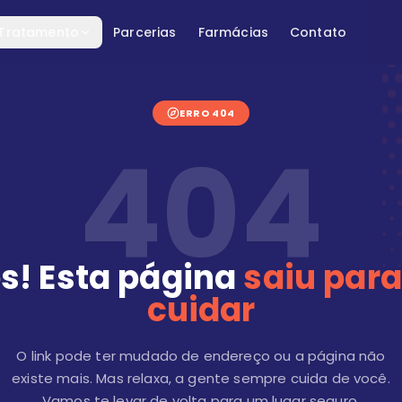
 Tratamento
Parcerias
Farmácias
Contato
ERRO 404
404
s! Esta página
saiu para
cuidar
O link pode ter mudado de endereço ou a página não
existe mais. Mas relaxa, a gente sempre cuida de você.
Vamos te levar de volta para um lugar seguro.