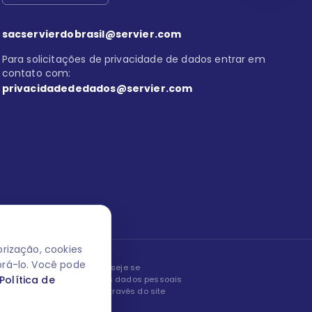
sacservierdobrasil@servier.com
Para solicitações de privacidade de dados entrar em
contato com:
privacidadededados@servier.com
rização, cookies
orá-lo. Você pode
peita os seus dados! Caso deseje se
Política de
, editar ou corrigir os seus dados pessoais
nto entrando em contato através do site
ão fale conosco.