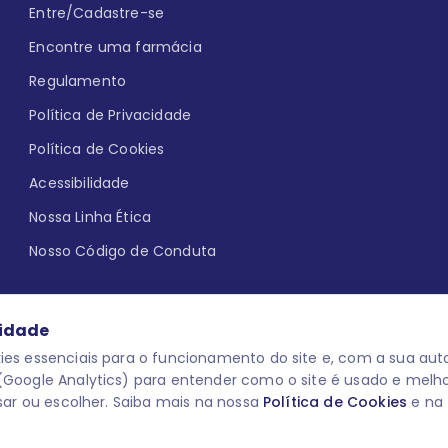
Entre/Cadastre-se
Encontre uma farmácia
Regulamento
Política de Privacidade
Política de Cookies
Acessibilidade
Nossa Linha Ética
Nosso Código de Conduta
cidade
es essenciais para o funcionamento do site e, com a sua auto
Google Analytics) para entender como o site é usado e melh
que aqui
uma reação adversa com
O laboratório Servier do Brasil res
sar ou escolher. Saiba mais na nossa
Política de Cookies
e na
 para o público leigo e para os
descredenciar do Programa e apagar
prescrever medicamentos. M-AS ONE-
você pode fazê-lo a qualquer mome
www.semprecuidando.com.br na opç