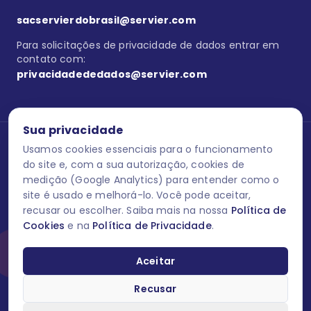
sacservierdobrasil@servier.com
Para solicitações de privacidade de dados entrar em
contato com:
privacidadededados@servier.com
Sua privacidade
Usamos cookies essenciais para o funcionamento
Se estiver no programa semprecuidando,
comunique aqui
uma
reação adversa com os produtos Servier. Este site contém
do site e, com a sua autorização, cookies de
informações para o público leigo e para os profissionais de saúde
medição (Google Analytics) para entender como o
do Brasil habilitados a prescrever medicamentos. M-AS ONE-BR-
site é usado e melhorá-lo. Você pode aceitar,
202606-00013 / Agosto 2026.
recusar ou escolher. Saiba mais na nossa
Política de
Cookies
e na
Política de Privacidade
.
O laboratório Servier do Brasil respeita os seus dados! Caso deseje
se descredenciar do Programa e apagar, editar ou corrigir os seus
dados pessoais você pode fazê-lo a qualquer momento entrando
Aceitar
em contato através do site www.semprecuidando.com.br na opção
fale conosco.
Recusar