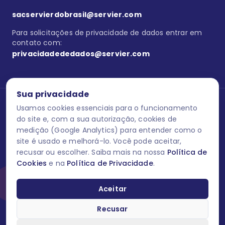
sacservierdobrasil@servier.com
Para solicitações de privacidade de dados entrar em
contato com:
privacidadededados@servier.com
Sua privacidade
Usamos cookies essenciais para o funcionamento
Se estiver no programa semprecuidando,
comunique aqui
uma
reação adversa com os produtos Servier. Este site contém
do site e, com a sua autorização, cookies de
informações para o público leigo e para os profissionais de saúde
medição (Google Analytics) para entender como o
do Brasil habilitados a prescrever medicamentos. M-AS ONE-BR-
site é usado e melhorá-lo. Você pode aceitar,
202606-00013 / Agosto 2026.
recusar ou escolher. Saiba mais na nossa
Política de
Cookies
e na
Política de Privacidade
.
O laboratório Servier do Brasil respeita os seus dados! Caso deseje
se descredenciar do Programa e apagar, editar ou corrigir os seus
dados pessoais você pode fazê-lo a qualquer momento entrando
Aceitar
em contato através do site www.semprecuidando.com.br na opção
fale conosco.
Recusar